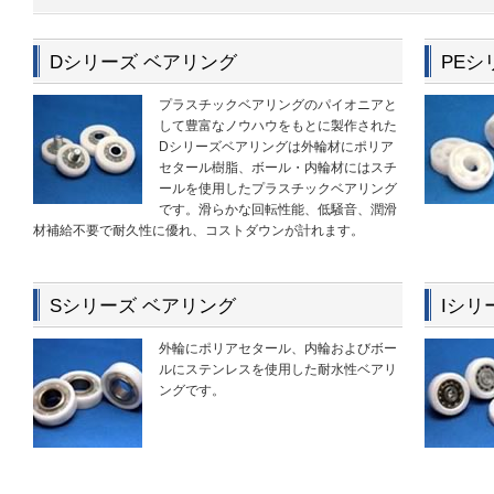
Dシリーズ ベアリング
PEシ
プラスチックベアリングのパイオニアと
して豊富なノウハウをもとに製作された
Dシリーズベアリングは外輪材にポリア
セタール樹脂、ボール・内輪材にはスチ
ールを使用したプラスチックベアリング
です。滑らかな回転性能、低騒音、潤滑
材補給不要で耐久性に優れ、コストダウンが計れます。
Sシリーズ ベアリング
Iシリ
外輪にポリアセタール、内輪およびボー
ルにステンレスを使用した耐水性ベアリ
ングです。